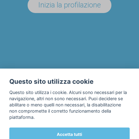
Inizia la profilazione
UN'AZIENDA/ENTE?
Il progetto
Chi siamo
Privacy & Cookie Policy
Questo sito utilizza cookie
Contatti
Questo sito utilizza i cookie. Alcuni sono necessari per la
navigazione, altri non sono necessari. Puoi decidere se
abilitare o meno quelli non necessari, la disabilitazione
non compromette il corretto funzionamento della
piattaforma.
Accetta tutti
© 2018 Fondazione Edulife Onlus • Lungadige Galtarossa, 21 •