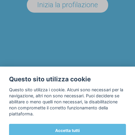
Inizia la profilazione
UN'AZIENDA/ENTE?
Il progetto
Chi siamo
Privacy & Cookie Policy
Questo sito utilizza cookie
Contatti
Questo sito utilizza i cookie. Alcuni sono necessari per la
navigazione, altri non sono necessari. Puoi decidere se
abilitare o meno quelli non necessari, la disabilitazione
non compromette il corretto funzionamento della
piattaforma.
Accetta tutti
© 2018 Fondazione Edulife Onlus • Lungadige Galtarossa, 21 •