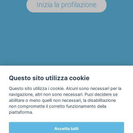
Inizia la profilazione
UN'AZIENDA/ENTE?
Il progetto
Chi siamo
Privacy & Cookie Policy
Questo sito utilizza cookie
Contatti
Questo sito utilizza i cookie. Alcuni sono necessari per la
navigazione, altri non sono necessari. Puoi decidere se
abilitare o meno quelli non necessari, la disabilitazione
non compromette il corretto funzionamento della
piattaforma.
Accetta tutti
© 2018 Fondazione Edulife Onlus • Lungadige Galtarossa, 21 •