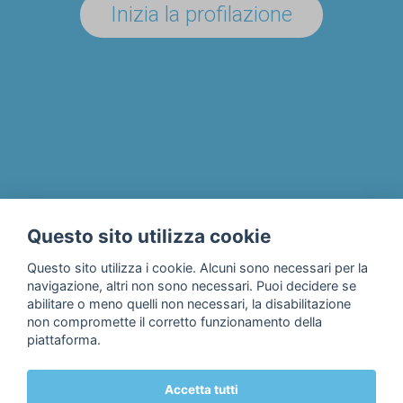
Inizia la profilazione
UN'AZIENDA/ENTE?
Il progetto
Chi siamo
Privacy & Cookie Policy
Questo sito utilizza cookie
Contatti
Questo sito utilizza i cookie. Alcuni sono necessari per la
navigazione, altri non sono necessari. Puoi decidere se
abilitare o meno quelli non necessari, la disabilitazione
non compromette il corretto funzionamento della
piattaforma.
Accetta tutti
© 2018 Fondazione Edulife Onlus • Lungadige Galtarossa, 21 •