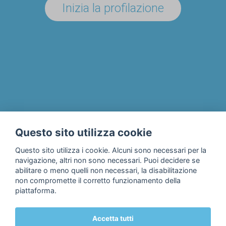
Inizia la profilazione
UN'AZIENDA/ENTE?
Il progetto
Chi siamo
Privacy & Cookie Policy
Questo sito utilizza cookie
Contatti
Questo sito utilizza i cookie. Alcuni sono necessari per la
navigazione, altri non sono necessari. Puoi decidere se
abilitare o meno quelli non necessari, la disabilitazione
non compromette il corretto funzionamento della
piattaforma.
Accetta tutti
© 2018 Fondazione Edulife Onlus • Lungadige Galtarossa, 21 •