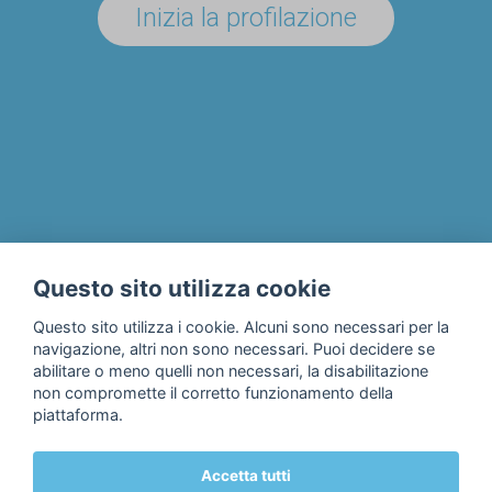
Inizia la profilazione
UN'AZIENDA/ENTE?
Il progetto
Chi siamo
Privacy & Cookie Policy
Questo sito utilizza cookie
Contatti
Questo sito utilizza i cookie. Alcuni sono necessari per la
navigazione, altri non sono necessari. Puoi decidere se
abilitare o meno quelli non necessari, la disabilitazione
non compromette il corretto funzionamento della
piattaforma.
Accetta tutti
© 2018 Fondazione Edulife Onlus • Lungadige Galtarossa, 21 •