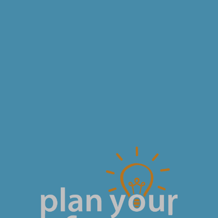
Sono già registrato
zzo e-mail
la password?
© 2018 Fondazione Edulife Onlus • Lungadige Galtarossa, 21 • Verona
to? Registrati