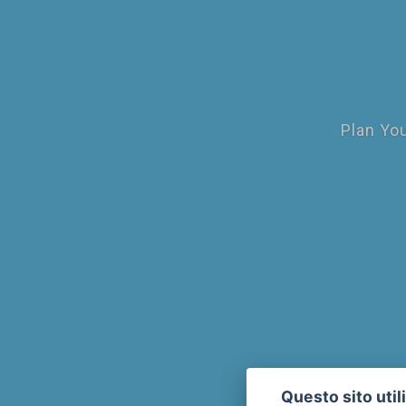
Plan You
Questo sito util