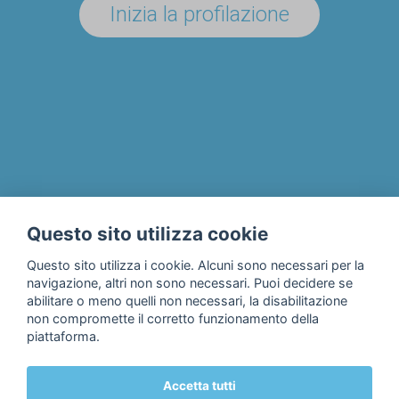
Inizia la profilazione
UN'AZIENDA/ENTE?
Il progetto
Chi siamo
Privacy & Cookie Policy
Questo sito utilizza cookie
Contatti
Questo sito utilizza i cookie. Alcuni sono necessari per la
navigazione, altri non sono necessari. Puoi decidere se
abilitare o meno quelli non necessari, la disabilitazione
non compromette il corretto funzionamento della
piattaforma.
Accetta tutti
© 2018 Fondazione Edulife Onlus • Lungadige Galtarossa, 21 •