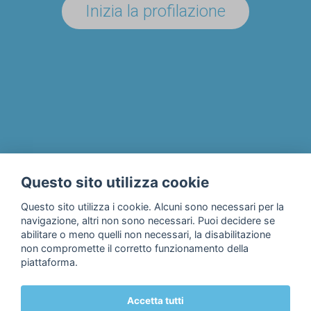
Inizia la profilazione
UN'AZIENDA/ENTE?
Il progetto
Chi siamo
Privacy & Cookie Policy
Questo sito utilizza cookie
Contatti
Questo sito utilizza i cookie. Alcuni sono necessari per la
navigazione, altri non sono necessari. Puoi decidere se
abilitare o meno quelli non necessari, la disabilitazione
non compromette il corretto funzionamento della
piattaforma.
Accetta tutti
© 2018 Fondazione Edulife Onlus • Lungadige Galtarossa, 21 •